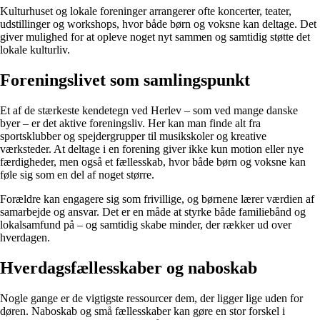
Kulturhuset og lokale foreninger arrangerer ofte koncerter, teater,
udstillinger og workshops, hvor både børn og voksne kan deltage. Det
giver mulighed for at opleve noget nyt sammen og samtidig støtte det
lokale kulturliv.
Foreningslivet som samlingspunkt
Et af de stærkeste kendetegn ved Herlev – som ved mange danske
byer – er det aktive foreningsliv. Her kan man finde alt fra
sportsklubber og spejdergrupper til musikskoler og kreative
værksteder. At deltage i en forening giver ikke kun motion eller nye
færdigheder, men også et fællesskab, hvor både børn og voksne kan
føle sig som en del af noget større.
Forældre kan engagere sig som frivillige, og børnene lærer værdien af
samarbejde og ansvar. Det er en måde at styrke både familiebånd og
lokalsamfund på – og samtidig skabe minder, der rækker ud over
hverdagen.
Hverdagsfællesskaber og naboskab
Nogle gange er de vigtigste ressourcer dem, der ligger lige uden for
døren. Naboskab og små fællesskaber kan gøre en stor forskel i