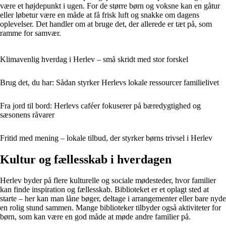
være et højdepunkt i ugen. For de større børn og voksne kan en gåtur
eller løbetur være en måde at få frisk luft og snakke om dagens
oplevelser. Det handler om at bruge det, der allerede er tæt på, som
ramme for samvær.
Klimavenlig hverdag i Herlev – små skridt med stor forskel
Brug det, du har: Sådan styrker Herlevs lokale ressourcer familielivet
Fra jord til bord: Herlevs caféer fokuserer på bæredygtighed og
sæsonens råvarer
Fritid med mening – lokale tilbud, der styrker børns trivsel i Herlev
Kultur og fællesskab i hverdagen
Herlev byder på flere kulturelle og sociale mødesteder, hvor familier
kan finde inspiration og fællesskab. Biblioteket er et oplagt sted at
starte – her kan man låne bøger, deltage i arrangementer eller bare nyde
en rolig stund sammen. Mange biblioteker tilbyder også aktiviteter for
børn, som kan være en god måde at møde andre familier på.