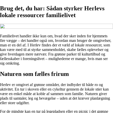
Brug det, du har: Sådan styrker Herlevs
lokale ressourcer familielivet
Familielivet handler ikke kun om, hvad der sker inden for hjemmets
fire vægge – det handler også om, hvordan man bruger de omgivelser,
man er en del af. I Herlev findes der et væld af lokale ressourcer, som
kan være med til at styrke sammenholdet, skabe fælles oplevelser og
give hverdagen mere nærvær. Fra grønne parker til kulturtilbud og
fællesskaber i foreningslivet – mulighederne er mange, hvis man ser
sig omkring.
Naturen som fælles frirum
Herlev er omgivet af grønne områder, der indbyder til både ro og
aktivitet. En tur i skoven eller en cykeltur gennem de lokale stier kan
være en enkel måde at koble af sammen som familie. Naturen giver
plads til samtaler, leg og bevægelse – uden at det kræver planlægning
eller store udgifter.
For de mindste kan en tur på legepladsen eller en picnic i det grønne