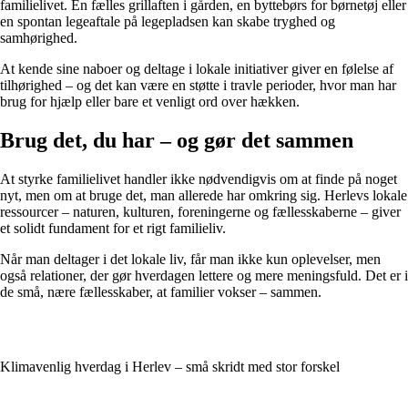
familielivet. En fælles grillaften i gården, en byttebørs for børnetøj eller
en spontan legeaftale på legepladsen kan skabe tryghed og
samhørighed.
At kende sine naboer og deltage i lokale initiativer giver en følelse af
tilhørighed – og det kan være en støtte i travle perioder, hvor man har
brug for hjælp eller bare et venligt ord over hækken.
Brug det, du har – og gør det sammen
At styrke familielivet handler ikke nødvendigvis om at finde på noget
nyt, men om at bruge det, man allerede har omkring sig. Herlevs lokale
ressourcer – naturen, kulturen, foreningerne og fællesskaberne – giver
et solidt fundament for et rigt familieliv.
Når man deltager i det lokale liv, får man ikke kun oplevelser, men
også relationer, der gør hverdagen lettere og mere meningsfuld. Det er i
de små, nære fællesskaber, at familier vokser – sammen.
Klimavenlig hverdag i Herlev – små skridt med stor forskel